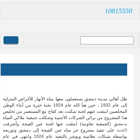
10815550
القوائم البريدية
جمعية ملاكي المياه بدمشق (لجنة عين الفيجة)
الرئيسية
تاريخ الشركة
ظل أهالي مدينة دمشق يستعملون معها مياه الأنهار للأغراض المنزلية
إلى عام 1932 ، حين هيأ الله عام 1924 نخبة خيرة من أبناء الوطن
المخلصين انبثقت عنهم لجنة تمكنت بعد كفاح مع المستعمر من تخليص
هذا المشروع من براثن الشركات الأجنبية وشكلت جمعية ملاكي المياه
بدمشق (كجمعية تعاونية) انبثقت عنها لجنة عين الفيجة وأشرفت
اللجنة على تنفيذ مشروع جر مياه عين الفيجة إلى دمشق وتوزيعه
بواسطة شبكات نظامية وبوشر بالتنفيذ عام 1924 وانتهى في عام