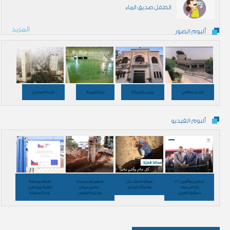
الطفل صديق الماء
المزيد
ألبوم الصور
التحكم الآلي
مبنى الشركة
نبع الفيجة
الخط الساخن
ألبوم الفيديو
تدشين وتأهيل 22
عمالُنا فخرُنا.. كل
تجهيز آبار جديدة
افتتاح محطة
بئراً في ريف
عام وأنتم بخير
- وادي مروان
تنقية مياه في
دمشق الغربي
وجديدة يابوس
عدرا الجديدة