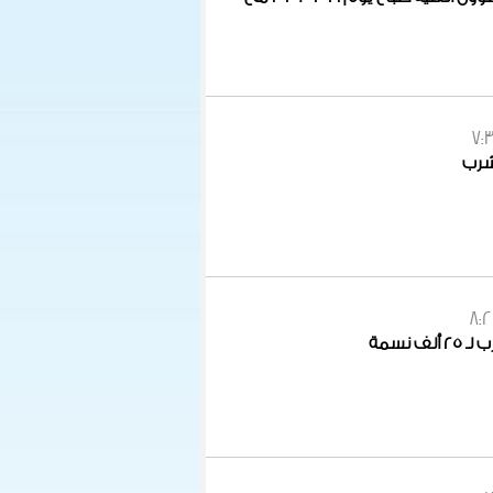
7:
لشرب
8:
 نسمة