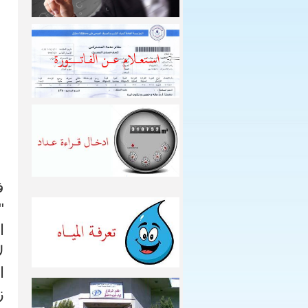
ف
"
ا
ا
ز