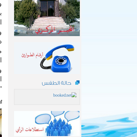
ب
ا
م
ا
و
ا
حالة الطقس
"
أل