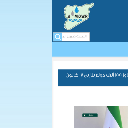
تعاون جديد لتعزيز خدمات المياه في دمشق وريفها بقيمة تتجاوز 155 ألف دولار بتاريخ 17 كانون