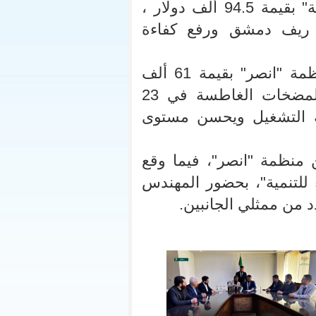
وجاء توقيع اتفاقية التعاون مع منظمة "بناء للتنمية" بقيمة 94.5 ألف دولار ،
 ريف دمشق ورفع كفاءة
وفي السياق ذاته، تم توقيع مذكرة تفاهم مع منظمة "انصر" بقيمة 61 ألف
دولار، لتنسيق وتنفيذ أعمال السحب والصيانة للمضخات الغاطسة في 23
ة التشغيل ويحسن مستوى
عن منظمة "انصر"، فيما وقع
للتنمية"، بحضور المهندس
د من ممثلي الجانبين.